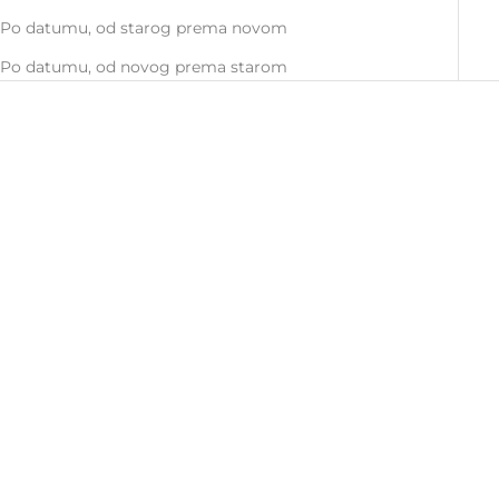
Po datumu, od starog prema novom
Po datumu, od novog prema starom
Add to cart
Add to cart
RHEA
ZION
Sale price
Sale price
€40,00
€43,00