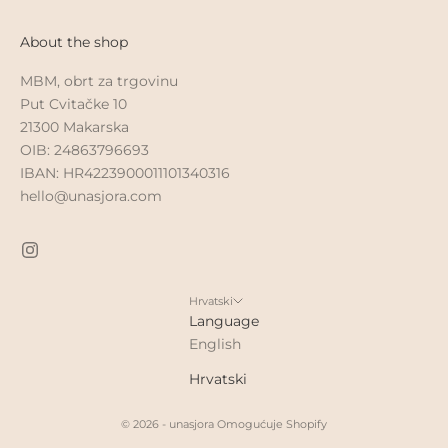
About the shop
MBM, obrt za trgovinu
Put Cvitačke 10
21300 Makarska
OIB: 24863796693
IBAN: HR4223900011101340316
hello@unasjora.com
Hrvatski
Language
English
Hrvatski
© 2026 - unasjora
Omogućuje Shopify