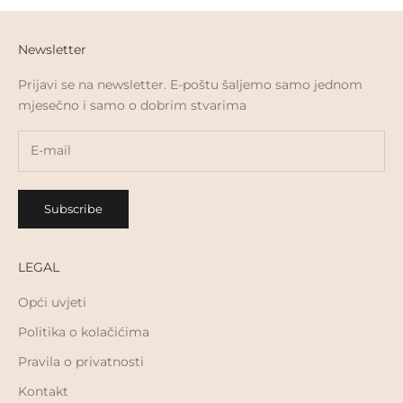
Newsletter
Prijavi se na newsletter. E-poštu šaljemo samo jednom
mjesečno i samo o dobrim stvarima
Subscribe
LEGAL
Opći uvjeti
Politika o kolačićima
Pravila o privatnosti
Kontakt