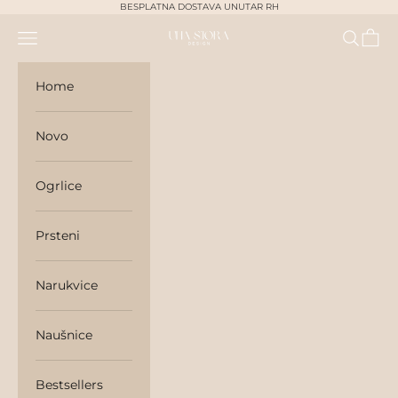
Skip to content
BESPLATNA DOSTAVA UNUTAR RH
Navigation menu
Search
Cart
unasjora
Home
Novo
Ogrlice
Prsteni
Narukvice
Naušnice
Bestsellers