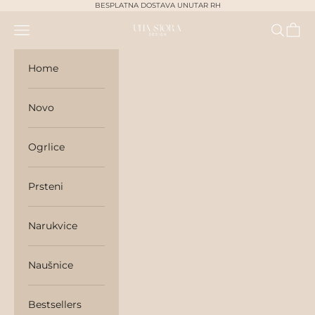
Skip to content
BESPLATNA DOSTAVA UNUTAR RH
Navigation menu
Search
Cart
unasjora
Home
Novo
Ogrlice
Prsteni
Narukvice
Naušnice
Bestsellers