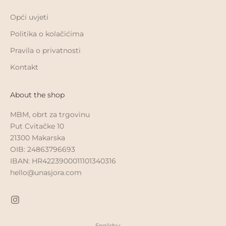
Opći uvjeti
Politika o kolačićima
Pravila o privatnosti
Kontakt
About the shop
MBM, obrt za trgovinu
Put Cvitačke 10
21300 Makarska
OIB: 24863796693
IBAN: HR4223900011101340316
hello@unasjora.com
English