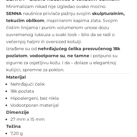
Minimalizam nikad nije izgledao ovako moćno.
SENNA
naušnice privlače pažnju svojim
skulpturalnim,
tekućim oblikom
, inspiriranim kapima zlata. Svojim
čistim linijama i punim volumenom unose dozu
suvremenog luksuza u svaki look – bilo da se radi o
večernjoj haljini ili oversized košulji.
Izrađene su od
nehrđajućeg čelika presvučenog 18k
pozlatom
,
vodootporne su
,
ne tamne
i potpuno su
sigurne za osjetljivu kožu. I da – dolaze u elegantnoj
kutijici, spremne za poklon.
Materijal
Nehrđajući čelik
18k pozlata
Hipoalergeni, bez nikla
Vodootporan materijal
Dimenzije
27 mm x 15 mm
Težina
7,20 g