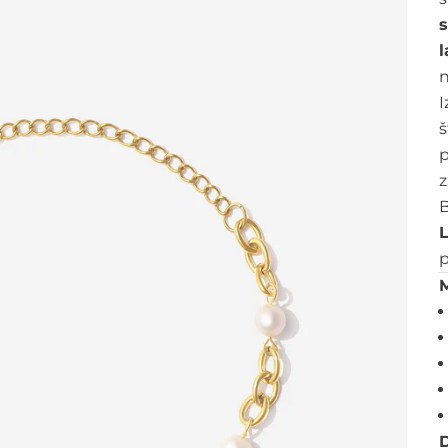
s
n
I
š
z
B
p
M