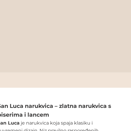
San Luca narukvica – zlatna narukvica s
biserima i lancem
San Luca
je narukvica koja spaja klasiku i
uvremeni dizajn. Niz pravilno raspoređenih