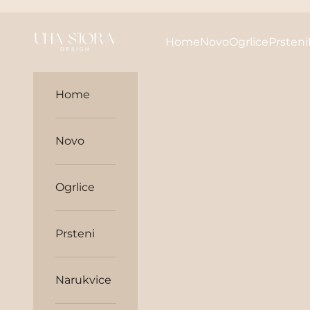
Skip to content
unasjora
Home
Novo
Ogrlice
Prsteni
Home
Novo
Ogrlice
Prsteni
Narukvice