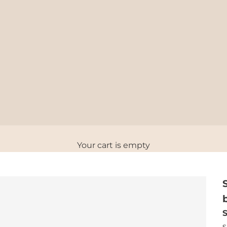
Your cart is empty
s