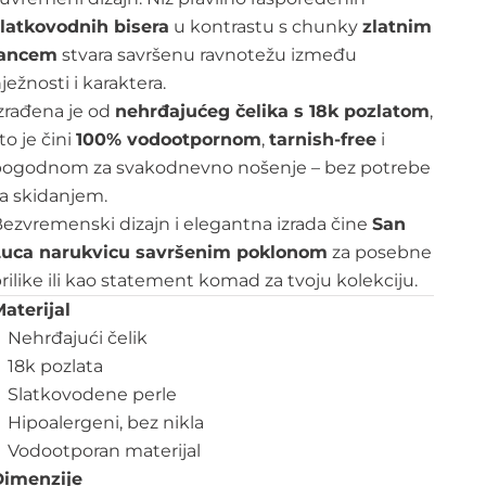
latkovodnih bisera
u kontrastu s chunky
zlatnim
lancem
stvara savršenu ravnotežu između
ježnosti i karaktera.
zrađena je od
nehrđajućeg čelika s 18k pozlatom
,
to je čini
100% vodootpornom
,
tarnish-free
i
pogodnom za svakodnevno nošenje – bez potrebe
a skidanjem.
ezvremenski dizajn i elegantna izrada čine
San
Luca narukvicu savršenim poklonom
za posebne
rilike ili kao statement komad za tvoju kolekciju.
aterijal
Nehrđajući čelik
18k pozlata
Slatkovodene perle
Hipoalergeni, bez nikla
Vodootporan materijal
Dimenzije