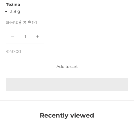
Težina
3,8 g
SHARE
Decrease quantity
Increase quantity
Sale price
€40,00
Add to cart
Recently viewed