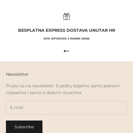
BESPLATNA EXPRESS DOSTAVA UNUTAR HR
ROK ISPORUKE: 2 RADNA DANA
Go to item 1
Go to item 2
Go to item 3
Newsletter
Prijavi se na newsletter. E-poštu šaljemo samo jednom
mjesečno i samo o dobrim stvarima
Subscribe