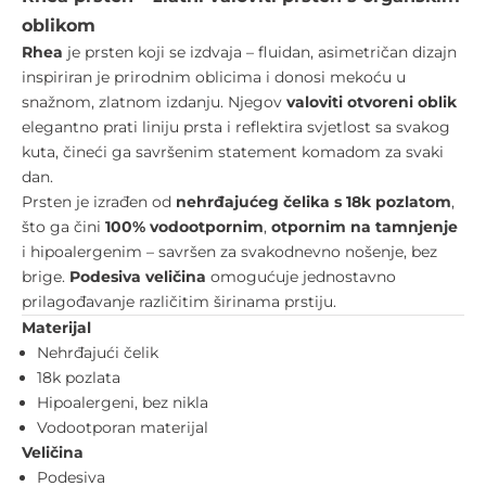
oblikom
Rhea
je prsten koji se izdvaja – fluidan, asimetričan dizajn
inspiriran je prirodnim oblicima i donosi mekoću u
snažnom, zlatnom izdanju. Njegov
valoviti otvoreni oblik
elegantno prati liniju prsta i reflektira svjetlost sa svakog
kuta, čineći ga savršenim statement komadom za svaki
dan.
Prsten je izrađen od
nehrđajućeg čelika s 18k pozlatom
,
što ga čini
100% vodootpornim
,
otpornim na tamnjenje
i hipoalergenim – savršen za svakodnevno nošenje, bez
brige.
Podesiva veličina
omogućuje jednostavno
prilagođavanje različitim širinama prstiju.
Materijal
Nehrđajući čelik
18k pozlata
Hipoalergeni, bez nikla
Vodootporan materijal
Veličina
Podesiva