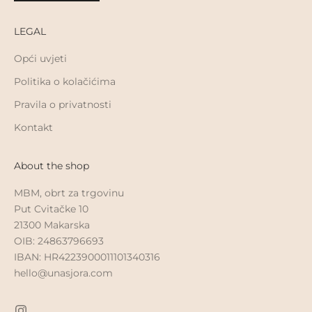
LEGAL
Opći uvjeti
Politika o kolačićima
Pravila o privatnosti
Kontakt
About the shop
MBM, obrt za trgovinu
Put Cvitačke 10
21300 Makarska
OIB: 24863796693
IBAN: HR4223900011101340316
hello@unasjora.com