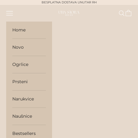
Skip to content
BESPLATNA DOSTAVA UNUTAR RH
Navigation menu
Search
Cart
unasjora
Home
Novo
Ogrlice
Prsteni
Narukvice
Naušnice
Bestsellers