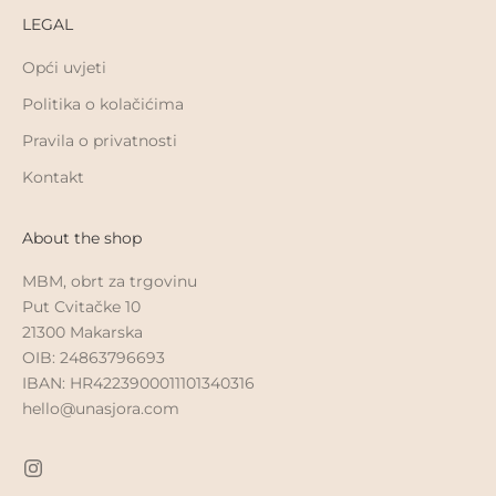
LEGAL
Opći uvjeti
Politika o kolačićima
Pravila o privatnosti
Kontakt
About the shop
MBM, obrt za trgovinu
Put Cvitačke 10
21300 Makarska
OIB: 24863796693
IBAN: HR4223900011101340316
hello@unasjora.com