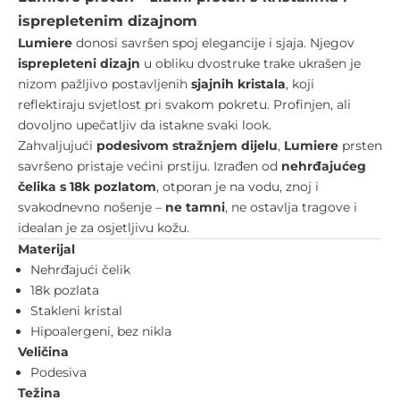
isprepletenim dizajnom
Lumiere
donosi savršen spoj elegancije i sjaja. Njegov
isprepleteni dizajn
u obliku dvostruke trake ukrašen je
nizom pažljivo postavljenih
sjajnih kristala
, koji
reflektiraju svjetlost pri svakom pokretu. Profinjen, ali
dovoljno upečatljiv da istakne svaki look.
Zahvaljujući
podesivom stražnjem dijelu
,
Lumiere
prsten
savršeno pristaje većini prstiju. Izrađen od
nehrđajućeg
čelika s 18k pozlatom
, otporan je na vodu, znoj i
svakodnevno nošenje –
ne tamni
, ne ostavlja tragove i
idealan je za osjetljivu kožu.
Materijal
Nehrđajući čelik
18k pozlata
Stakleni kristal
Hipoalergeni, bez nikla
Veli
čina
Podesiva
Težina