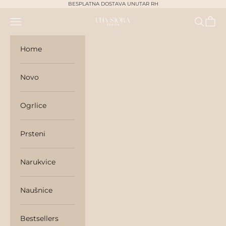
Skip to content
BESPLATNA DOSTAVA UNUTAR RH
Navigation menu
Search
Cart
unasjora
Home
Novo
Ogrlice
Prsteni
Narukvice
Naušnice
Bestsellers