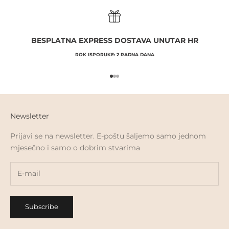
BESPLATNA EXPRESS DOSTAVA UNUTAR HR
ROK ISPORUKE: 2 RADNA DANA
Go to item 1
Go to item 2
Go to item 3
Newsletter
Prijavi se na newsletter. E-poštu šaljemo samo jednom
mjesečno i samo o dobrim stvarima
Subscribe