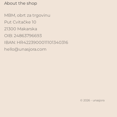
About the shop
MBM, obrt za trgovinu
Put Cvitačke 10
21300 Makarska
OIB: 24863796693
IBAN: HR4223900011101340316
hello@unasjora.com
© 2026 - unasjora