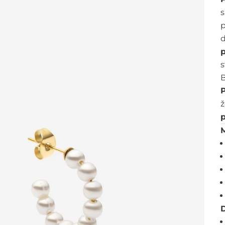
s
p
d
B
ž
M