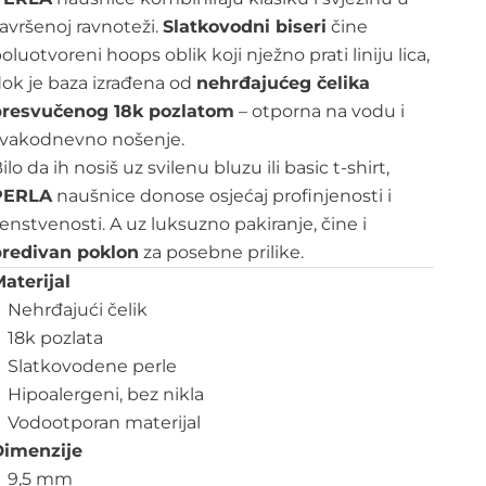
avršenoj ravnoteži.
S
latkovodni biseri
čine
oluotvoreni hoops oblik koji nježno prati liniju lica,
ok je baza izrađena od
nehrđajućeg čelika
presvučenog 18k pozlatom
– otporna na vodu i
svakodnevno nošenje.
ilo da ih nosiš uz svilenu bluzu ili basic t-shirt,
PERLA
naušnice donose osjećaj profinjenosti i
enstvenosti. A uz luksuzno pakiranje, čine i
predivan poklon
za posebne prilike.
aterijal
Nehrđajući čelik
18k pozlata
Slatkovodene perle
Hipoalergeni, bez nikla
Vodootporan materijal
Dimenzije
9,5 mm