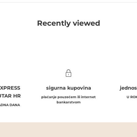
Recently viewed
EXPRESS
sigurna kupovina
jednos
UTAR HR
plaćanje pouzećem ili internet
U RO
bankarstvom
RADNA DANA