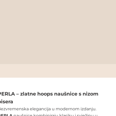
PERLA – zlatne hoops naušnice s nizom
bisera
Bezvremenska elegancija u modernom izdanju.
PERLA
naušnice kombiniraju klasiku i svježinu u