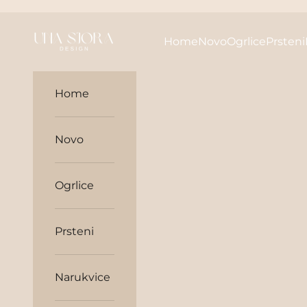
Skip to content
unasjora
Home
Novo
Ogrlice
Prsteni
Home
Novo
Ogrlice
Prsteni
Narukvice