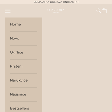
Skip to content
BESPLATNA DOSTAVA UNUTAR RH
Navigation menu
Search
Cart
unasjora
Home
Novo
Ogrlice
Prsteni
Narukvice
Naušnice
Bestsellers