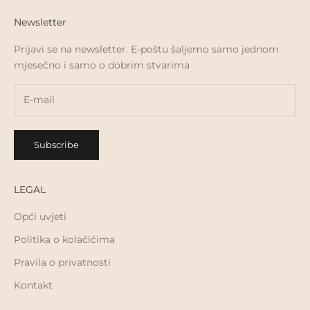
Newsletter
Prijavi se na newsletter. E-poštu šaljemo samo jednom
mjesečno i samo o dobrim stvarima
Subscribe
LEGAL
Opći uvjeti
Politika o kolačićima
Pravila o privatnosti
Kontakt