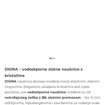
Go to item 1
Go to item 2
Go to item 3
Go to item 4
DIORA – vodootporne zlatne naušnice s
kristalima
DIORA
naušnice donose moderan twist klasičnim zlatnim
ringovima. Elegantno ukrašene kristalima duž cijele
površine, ove
vodootporne naušnice
izrađene su od
nehrđajućeg čelika s 18k zlatnim premazom
– što ih čini
izdržljivima, hipoalergenima i savršenima za nošenje svaki