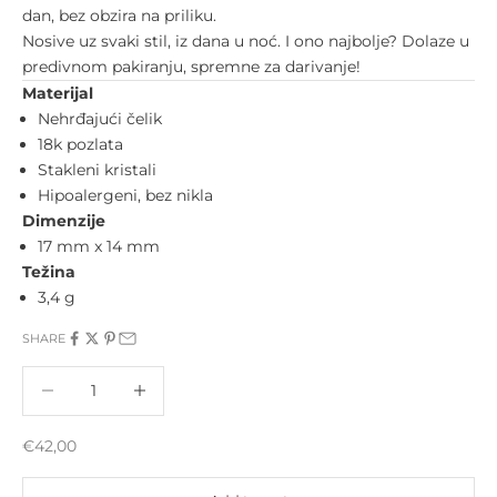
dan, bez obzira na priliku.
Nosive uz svaki stil, iz dana u noć. I ono najbolje? Dolaze u
predivnom pakiranju, spremne za darivanje!
Materijal
Nehrđajući čelik
18k pozlata
Stakleni kristali
Hipoalergeni, bez nikla
Dimenzije
17 mm x 14 mm
Težina
3,4 g
SHARE
Decrease quantity
Increase quantity
Sale price
€42,00