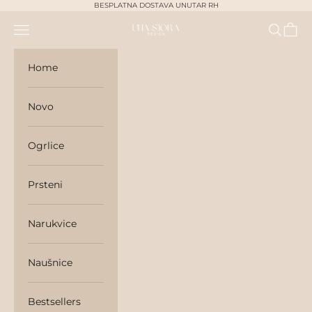
Skip to content
BESPLATNA DOSTAVA UNUTAR RH
Navigation menu
Search
Cart
unasjora
Home
Novo
Ogrlice
Prsteni
Narukvice
Naušnice
Bestsellers