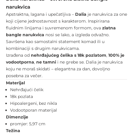
narukvica
Apstraktna, lagana i upečatljiva –
Dalia
je narukvica za one
koji cijene jednostavnost s karakterom. Inspirirana
fluidnim linijama i suvremenom formom, ova
zlatna
bangle narukvica
nosi se lako, a izgleda odvažno.
Savršena kao samostalni statement komad ili u
kombinaciji s drugim narukvicama.
Izrađena od
nehrđajućeg čelika s 18k pozlatom
,
100% je
vodootporna
,
ne tamni
i ne grebe se. Dalia je narukvica
koju ne moraš skidati – elegantna za dan, dovoljno
posebna za večer.
Materijal
Nehrđajući čelik
18k pozlata
Hipoalergeni, bez nikla
Vodootporan materijal
Dimenzije
promjer: 5,97 cm
Težina