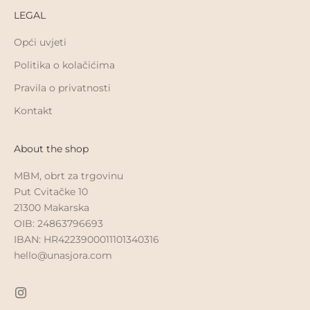
LEGAL
Opći uvjeti
Politika o kolačićima
Pravila o privatnosti
Kontakt
About the shop
MBM, obrt za trgovinu
Put Cvitačke 10
21300 Makarska
OIB: 24863796693
IBAN: HR4223900011101340316
hello@unasjora.com