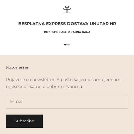
BESPLATNA EXPRESS DOSTAVA UNUTAR HR
ROK ISPORUKE: 2 RADNA DANA
Go to item 1
Go to item 2
Go to item 3
Newsletter
Prijavi se na newsletter. E-poštu šaljemo samo jednom
mjesečno i samo o dobrim stvarima
Subscribe