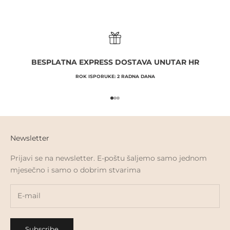
BESPLATNA EXPRESS DOSTAVA UNUTAR HR
ROK ISPORUKE: 2 RADNA DANA
Go to item 1
Go to item 2
Go to item 3
Newsletter
Prijavi se na newsletter. E-poštu šaljemo samo jednom
mjesečno i samo o dobrim stvarima
Subscribe