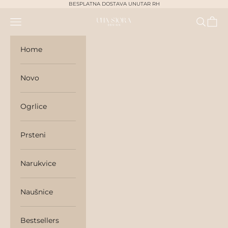
Skip to content
BESPLATNA DOSTAVA UNUTAR RH
Navigation menu
Search
Cart
unasjora
Home
Novo
Ogrlice
Prsteni
Narukvice
Naušnice
Bestsellers