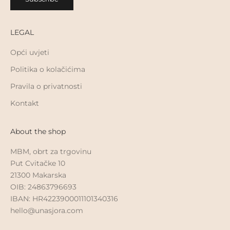
LEGAL
Opći uvjeti
Politika o kolačićima
Pravila o privatnosti
Kontakt
About the shop
MBM, obrt za trgovinu
Put Cvitačke 10
21300 Makarska
OIB: 24863796693
IBAN: HR4223900011101340316
hello@unasjora.com