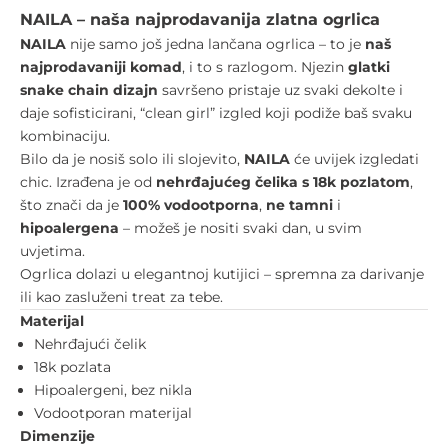
NAILA – naša najprodavanija zlatna ogrlica
NAILA
nije samo još jedna lančana ogrlica – to je
naš
najprodavaniji komad
, i to s razlogom. Njezin
glatki
snake chain dizajn
savršeno pristaje uz svaki dekolte i
daje sofisticirani, “clean girl” izgled koji podiže baš svaku
kombinaciju.
Bilo da je nosiš solo ili slojevito,
NAILA
će uvijek izgledati
chic. Izrađena je od
nehrđajućeg čelika s 18k pozlatom
,
što znači da je
100% vodootporna
,
ne tamni
i
hipoalergena
– možeš je nositi svaki dan, u svim
uvjetima.
Ogrlica dolazi u elegantnoj kutijici – spremna za darivanje
ili kao zasluženi treat za tebe.
Materijal
Nehrđajući čelik
18k pozlata
Hipoalergeni, bez nikla
Vodootporan materijal
Dimenzije