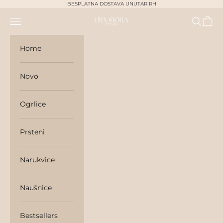
Skip to content
BESPLATNA DOSTAVA UNUTAR RH
Navigation menu
Search
Cart
unasjora
Home
Novo
Ogrlice
Prsteni
Narukvice
Naušnice
Bestsellers