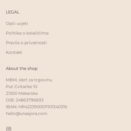
LEGAL
Opći uvjeti
Politika o kolačićima
Pravila o privatnosti
Kontakt
About the shop
MBM, obrt za trgovinu
Put Cvitačke 10
21300 Makarska
OIB: 24863796693
IBAN: HR4223900011101340316
hello@unasjora.com