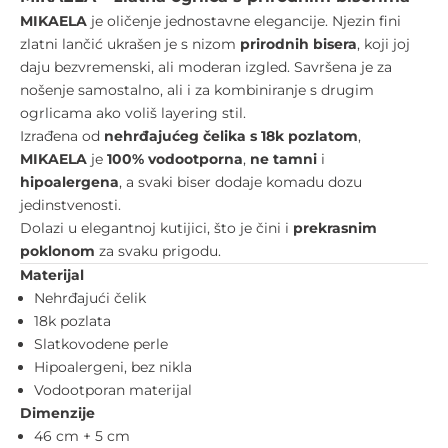
MIKAELA
je oličenje jednostavne elegancije. Njezin fini
zlatni lančić ukrašen je s nizom
prirodnih bisera
, koji joj
daju bezvremenski, ali moderan izgled. Savršena je za
nošenje samostalno, ali i za kombiniranje s drugim
ogrlicama ako voliš layering stil.
Izrađena od
nehrđajućeg čelika s 18k pozlatom
,
MIKAELA
je
100% vodootporna
,
ne tamni
i
hipoalergena
, a svaki biser dodaje komadu dozu
jedinstvenosti.
Dolazi u elegantnoj kutijici, što je čini i
prekrasnim
poklonom
za svaku prigodu.
Materijal
Nehrđajući čelik
18k pozlata
Slatkovodene perle
Hipoalergeni, bez nikla
Vodootporan materijal
Dimenzije
46 cm + 5 cm