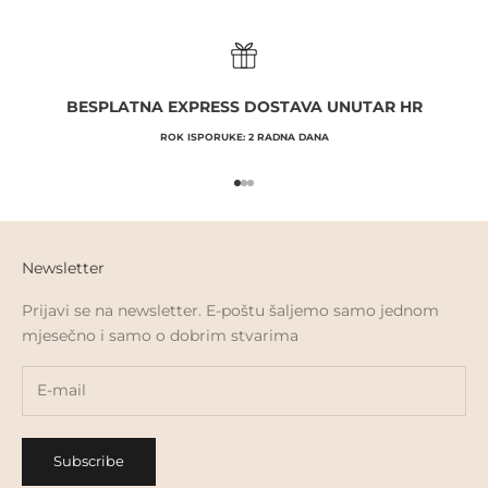
BESPLATNA EXPRESS DOSTAVA UNUTAR HR
ROK ISPORUKE: 2 RADNA DANA
Go to item 1
Go to item 2
Go to item 3
Newsletter
Prijavi se na newsletter. E-poštu šaljemo samo jednom
mjesečno i samo o dobrim stvarima
Subscribe