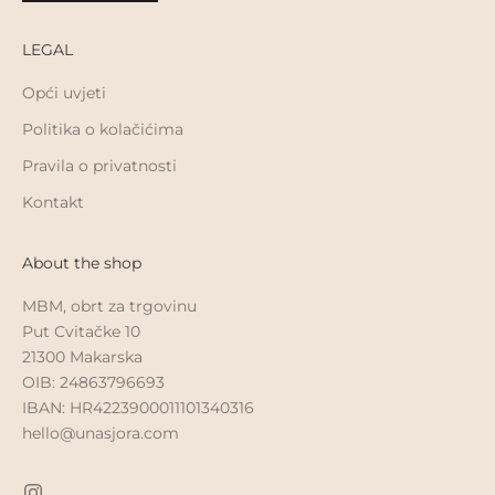
LEGAL
Opći uvjeti
Politika o kolačićima
Pravila o privatnosti
Kontakt
About the shop
MBM, obrt za trgovinu
Put Cvitačke 10
21300 Makarska
OIB: 24863796693
IBAN: HR4223900011101340316
hello@unasjora.com