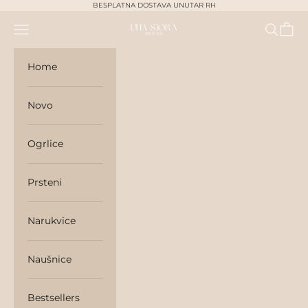
Skip to content
BESPLATNA DOSTAVA UNUTAR RH
Navigation menu
Search
Cart
unasjora
Home
Novo
Ogrlice
Prsteni
Narukvice
Naušnice
Bestsellers