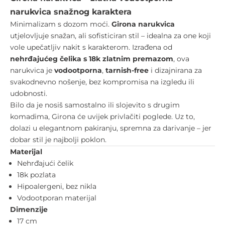
narukvica snažnog karaktera
Minimalizam s dozom moći.
Girona narukvica
utjelovljuje snažan, ali sofisticiran stil – idealna za one koji
vole upečatljiv nakit s karakterom. Izrađena od
nehrđajućeg čelika s 18k zlatnim premazom
, ova
narukvica je
vodootporna
,
tarnish-free
i dizajnirana za
svakodnevno nošenje, bez kompromisa na izgledu ili
udobnosti.
Bilo da je nosiš samostalno ili slojevito s drugim
komadima, Girona će uvijek privlačiti poglede. Uz to,
dolazi u elegantnom pakiranju, spremna za darivanje – jer
dobar stil je najbolji poklon.
Materijal
Nehrđajući čelik
18k pozlata
Hipoalergeni, bez nikla
Vodootporan materijal
Dimenzije
17 cm