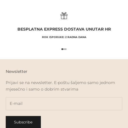
BESPLATNA EXPRESS DOSTAVA UNUTAR HR
ROK ISPORUKE: 2 RADNA DANA
Go to item 1
Go to item 2
Go to item 3
Newsletter
Prijavi se na newsletter. E-poštu šaljemo samo jednom
mjesečno i samo o dobrim stvarima
Subscribe