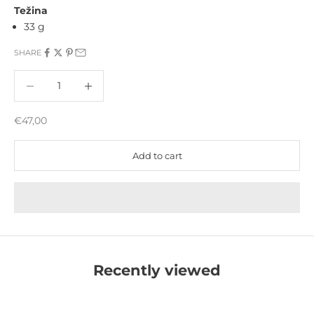
Težina
33 g
SHARE
Decrease quantity
Increase quantity
Sale price
€47,00
Add to cart
Recently viewed