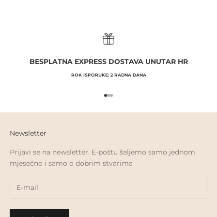
BESPLATNA EXPRESS DOSTAVA UNUTAR HR
ROK ISPORUKE: 2 RADNA DANA
Go to item 1
Go to item 2
Go to item 3
Newsletter
Prijavi se na newsletter. E-poštu šaljemo samo jednom
mjesečno i samo o dobrim stvarima