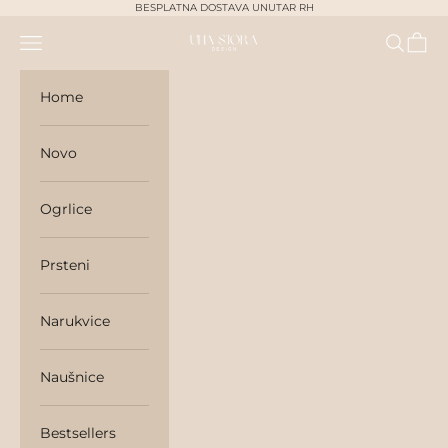
Skip to content
BESPLATNA DOSTAVA UNUTAR RH
Navigation menu
Search
Cart
unasjora
Home
Novo
Ogrlice
Prsteni
Narukvice
Naušnice
Bestsellers