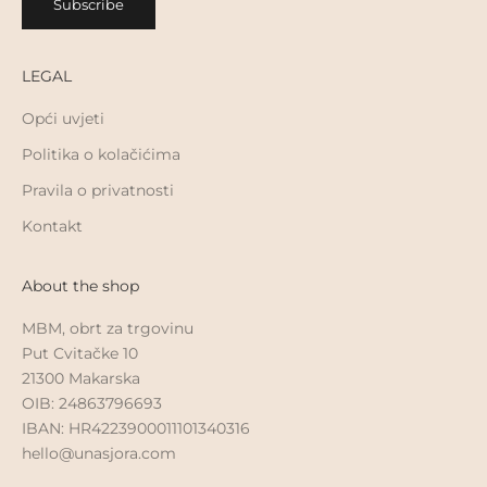
Subscribe
LEGAL
Opći uvjeti
Politika o kolačićima
Pravila o privatnosti
Kontakt
About the shop
MBM, obrt za trgovinu
Put Cvitačke 10
21300 Makarska
OIB: 24863796693
IBAN: HR4223900011101340316
hello@unasjora.com