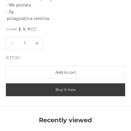
- 18k pozlata
- 3g
prilagodljiva veličina
SHARE
Decrease quantity
Increase quantity
Sale price
€37,00
Add to cart
Buy it now
Recently viewed